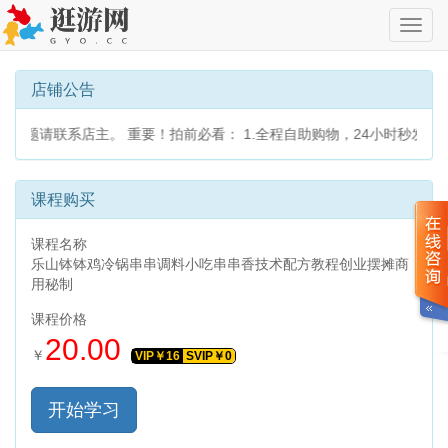
切
换
导
航
店铺公告
店主。 重要！拍前必看： 1.全程自助购物，24小时秒发货，无需咨
课程购买
课程名称
乐山钵钵鸡冷锅串串调料小吃串串香技术配方教程创业摆摊商
用秘制
课程价格
20.00
￥
VIP￥
16
SVIP￥
0