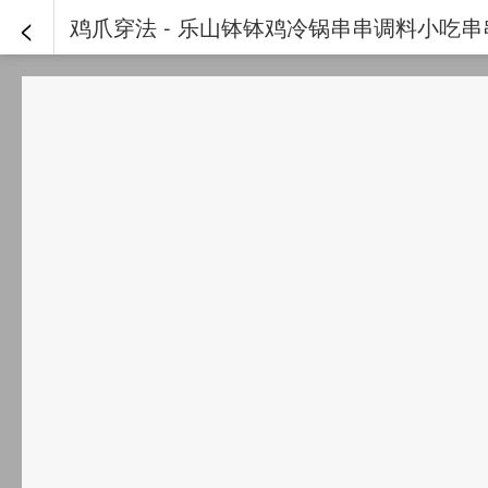
<
鸡爪穿法 - 乐山钵钵鸡冷锅串串调料小吃