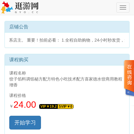
切
换
导
航
店铺公告
！拍前必看： 1.全程自助购物，24小时秒发货，无需咨询，发货方式
课程购买
课程名称
饺子馅料调馅秘方配方特色小吃技术配方喜家德水饺商用教程
增香
课程价格
24.00
￥
VIP￥
19.2
SVIP￥
0