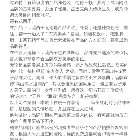
过独特且有辨识度的产品和包装，使得三顿半具有了成为网红
品牌的基本要素，力压了雀巢、星巴克两大传统巨头，成为冲
调大类目的销量冠军。
还有花西子。
在产品上，花西子无论是产品名称、外观，还是种类色号、描
述，都一一融入了 " 东方美学 " 基因。如雕花设计、花露胭
脂、山茶花精华等古典元素渗透在产品的方方面面，甚至成为
品牌符号。
在代言人选择上，花西子也独具匠心，品牌先后选择的两位代
言人也都非常符合品牌东方美学的定位。
无论是品牌发展上升期的鞠婧祎，还是首战双11破亿之后签约
的杜鹃，都担得起“东方美人”之称。同时，歌手周深出任花西
子品牌大使。周深，作为歌手唱过多首优美古风歌曲，品牌宣
传“高山流水遇周深”，其联合推出的国风乐曲，也是花西子东
方美学之路的再一次华丽升级。所有这一切与花西子所蕴含
的“东方”、“天然”、“雅致”完美契合，相得益彰。
以上两个案例，本质上在说一件事情 —— 审美红利对于品牌来
讲，是破圈的关键所在，并且存在巨大红利。
换句话说，品牌前期在产品颜值上投入的钱，有可能就为后面
的推广费用要省下不少。
如果品牌能让相当比例的消费者主动给你的产品拍照并发给朋
友，根据人际六度空间理论，你的免费流量就会和雪球一样越