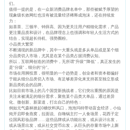
们。
值得一提的是，在一众新消费品牌名单中，那些被赋予厚望的
现象级长效网红也没有被流量经济稀释成泡沫，还在持续发
力：
如喜茶、三顿半、钟薛高、因为更关注用户精细化需求，产品
更注重品质和设计，在品牌理念上也强调和年轻人生活方式的
结合，实现超长待机、强势圈粉。
小品类大繁荣
不断涌现的新品牌中，其中一大重头戏是多从单品或是某个细
分品类切入市场，尤其是在某个品类占据消费认知。
所以，互联网创造的消费中，无所谓“升级”“降低”，真正发生的
是“分级”，细分的“分”。
市场在用脚投票，很明显的一个趋势是，创业者和资本都偏好
于能从细分品类切入市场、有足够差异化来支持甚至独立形成
新品类机会的品牌。
比如目前市场上的几个国货新挑战者，它们突出重围的原因是
关注未被满足的细分需求，聚焦某个品类大单品，通过差异
化、微创新、新渠道，打出自己的特色：
例如元气森林掀起0糖饮料风口，泡泡玛特带动盲盒经济，小仙
炖开启即食燕窝，拉面说、自嗨锅主打一人食场景，花西子定
位国风彩妆品牌……这些品牌或从功能出发，或从设计出发，
或从场景出发，或从社交货币出发，从巨头的存量市场中上厮