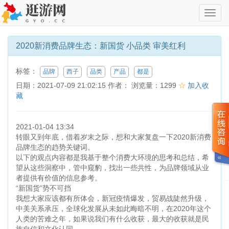
切
换
导
航
2020新消费品牌生态：新国货 小品类 审美红利
标签：
品牌
西子
品类
产品
都是
日期：2021-07-09 21:02:15 作者： 浏览量：1299
☆
加入收
藏
2021-01-04 13:34
转眼又到年底，借着岁末之际，想和大家复盘一下2020新消费
品牌生态的趋势关键词。
以下的观点内容都是我基于整个消费大环境的思考和总结，希
望从这些洞察中，管中窥豹，找出一些共性，为品牌领域从业
者提供有价值的信息参考。
“新国货”势不可挡
我想大家应该都有所体会，新冠疫情爆发，贸易战陡然升级，
中美关系承压，全球化发展从未如此晦暗不明，在2020年这个
人类的苦难之年，如果说我们有什么收获，最大的收获就是民