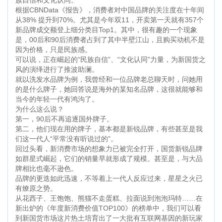
族自信和文化认同。
根据CBNData《报告》，消费者对中国品牌的关注度在十年间
从38% 提升到70%。尤其是今年双11，开卖第一天就有357个
新品牌成交额登上细分类目Top1。其中，很有趣的一个现象
是，00后和90后消费者占到了其中半壁江山，且购买动机不是
因为价格，只是民族感。
可以说，正在崛起的“民族自信”、“文化认同”力量，为新国货之
风的演绎进行了推波助澜。
就以洗发水品牌为例，我曾经和一位品牌老总聊天时，问她用
的是什么牌子，她回答说是海外的某知名品牌，这很就能够和
当今的年轻一代有鸿沟了。
为什么这么说？
第一，90后不再追逐国外牌子。
第二，他们现在用的牌子，基本都是新锐品牌，有些甚至是我
们这一代人“平常没有听说过的”。
回过头看，新消费市场的想象力已被完全打开，国货新锐品牌
如群星式崛起，它们的销量早就形成了规模。甚至是，与大品
牌相比也毫不逊色。
品牌的更迭如此迅速，不等着上一代人反应过来，星星之火已
有燎原之势。
从花西子、王饱饱、熊猫不走蛋糕、拉面说到泡泡玛特……在
新出炉的《年度新消费价值TOP100》的榜单中，我们可以看
到新国货市场这片热土培育出了一大批有互联网基因的新玩家