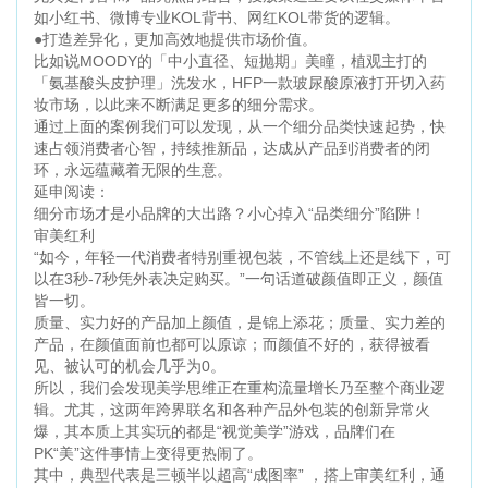
如小红书、微博专业KOL背书、网红KOL带货的逻辑。
●打造差异化，更加高效地提供市场价值。
比如说MOODY的「中小直径、短抛期」美瞳，植观主打的
「氨基酸头皮护理」洗发水，HFP一款玻尿酸原液打开切入药
妆市场，以此来不断满足更多的细分需求。
通过上面的案例我们可以发现，从一个细分品类快速起势，快
速占领消费者心智，持续推新品，达成从产品到消费者的闭
环，永远蕴藏着无限的生意。
延申阅读：
细分市场才是小品牌的大出路？小心掉入“品类细分”陷阱！
审美红利
“如今，年轻一代消费者特别重视包装，不管线上还是线下，可
以在3秒-7秒凭外表决定购买。”一句话道破颜值即正义，颜值
皆一切。
质量、实力好的产品加上颜值，是锦上添花；质量、实力差的
产品，在颜值面前也都可以原谅；而颜值不好的，获得被看
见、被认可的机会几乎为0。
所以，我们会发现美学思维正在重构流量增长乃至整个商业逻
辑。尤其，这两年跨界联名和各种产品外包装的创新异常火
爆，其本质上其实玩的都是“视觉美学”游戏，品牌们在
PK“美”这件事情上变得更热闹了。
其中，典型代表是三顿半以超高“成图率” ，搭上审美红利，通