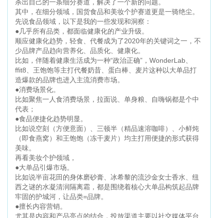
杀出自己的一条细分赛道，解决了一个新的问题。
其中，在细分领域，国货食品和美妆个护赛道更是一骑绝尘。
先说食品领域，以下是我的一些发现和洞察：
●几乎所有品类，都面临健康化的产业升级。
顺应健康化趋势，轻食、代餐成为了2020年的关键词之一，不
少品牌产品趋向营养化、品质化、健康化。
比如，伴随着健康生活成为一种“政治正确”，WonderLab、
ffit8、王饱饱等主打代餐奶昔、蛋白棒、麦片这种以大单品打
造爆款的品牌也进入主流消费市场。
●消费场景化。
比如聚焦一人食消费场景，拉面说、单身粮、自嗨锅都是个中
代表；
●食品便捷化趋势明显。
比如说空刻（方便意面）、三顿半（精品速溶咖啡）、小鲜炖
（即食燕窝）和王饱饱（冻干麦片）均主打用便捷的形式获得
美味。
再看美妆个护领域，
●大单品引爆市场。
比如说半亩花田的身体磨砂膏、冰希黎的流沙金女士香水、纽
西之谜的水凝清润隔离霜，都是围绕着核心大单品构筑起品牌
牢固的护城河，让品类=品牌。
●擅长内容营销。
尤其是内容和产品亮点的结合，投放渠道主要以社交媒体平台