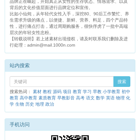
品牌正在崛起，开始真正从女性的生存状态、情感需求、以及
背后的文化价值层面进行品牌定位和宣传。
比如小仙炖，从年轻代女性入手，深挖80、90后工作繁忙、养
生需求升级的痛点，以便捷、新鲜、营养、料足，四个产品特
性，进行痛点打击，通过周期购服务，很快俘虏了一批中高端
层次的年轻女性忠粉。
【转载说明】若上述素材出现侵权，请及时联系我们删除及进
行处理：
admin@mail.1000n.com
站内搜索
搜索
搜索热词：
素材
教程
源码
项目
教育
学习
早教
小学教育
初中
教育
高中教育
素质教育
早教影音
高考
语文
数学
英语
物理
化
学
生物
历史
地理
政治
手机访问