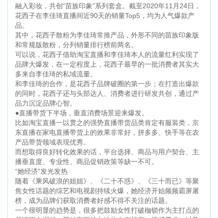
融入彩妆，共创“苗族印象”系列套盒。截至2020年11月24日，
花西子在李佳琦直播间近90天的销量Top5，均为人气爆款产
品。
其中，花西子散粉为李佳琦常推产品，外形不同的苗族印象版
和常规版散粉，分列销量排行榜前两名。
可以说，花西子借助淘宝直播和李佳琦本人的流量红利实现了
品牌大爆发，在一定程度上，花西子最早的一批消费者其实大
多来自李佳琦的私域流量。
和李佳琦的合作，是花西子品牌破圈的第一步；在打造出爆款
的同时，花西子还与头部达人、消费者进行研发共创，通过产
品力沉淀品牌心智。
●直播带货下半场，垂直消费场景迎来爆发。
比如淘宝直播一以贯之的强势直播带货品类肯定有服装类，京
东直播在家电直播带货上的效果非常好，拼多多、快手等在农
产品带货领域表现优秀。
而想取得良好转化效果的话，平台选择、商品与用户契合、主
播垂直度、专业性、商品促销政策等缺一不可。
“她经济”发光发热
随着《乘风破浪的姐姐》、《二十不惑》、《三十而已》等聚
焦女性话题的综艺和电视剧持续火爆，她经济开始频频霸屏屠
榜，成为品牌们获取消费者好感不得不关注的话题。
一个很明显的趋势是，很多把鼓励女性打破枷锁作为主打点的