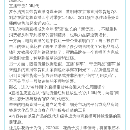
滚越大。
直播带货2.0时代
罗永浩抖音带货直播引爆全网、董明珠在京东直播带货超7亿、
刘涛在聚划算直播四小时带货1.48亿、双11预售李佳琦薇娅直
播间销售加起来近90亿......
可以说电商直播成为今年“野蛮”生长的「新货架」，不断重构
消费者从种草到拔草的营销链路，也助力品牌逆势增长。
一方面，电商直播的短平快让一些企业看明白了：自己投在广
告上的钱到底花在了哪里？带来了多少销售转化？它把品牌花
钱引发效果变现的路径缩短了：帮助品牌在一个直播间内完成
声量到销量，种草到拔草的营销短链。
另一方面，随着流量数据造假、直播“翻车”、带货商品“翻车”越
来越多的直播带货负面案例也正暴露在阳光下，品牌也愈发意
识到直播带货这一新兴营销形式并非所有行业的“万用灵药”，
不再是早期一股脑追捧的不理智追逐。
那么，进入“冷静期”的直播带货将会迎来什么局面呢？
●直播生态正在从“借助流量红利粗放生长”的1.0时代，向着“商
业生态升级与整合”的2.0时代进发。
未来的电商直播一定是立足专业、细分市场的平台或商品所能
够最大化凸显出自身产品与服务价值的工具
●内容共创以及产品的迭代升级将成为电商直播可持续发展的重
要课题。
还是以花西子为例，2020年，花西子携手李佳琦，将苗银艺术