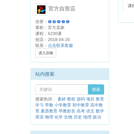
课
官方自营店
信誉：
掌柜：官方卖家
课程：5230课
创店：2018-04-25
联系：
点击联系客服
进入店铺
站内搜索
搜索
搜索热词：
素材
教程
源码
项目
教育
学习
早教
小学教育
初中教育
高中教
育
素质教育
早教影音
高考
语文
数学
英语
物理
化学
生物
历史
地理
政治