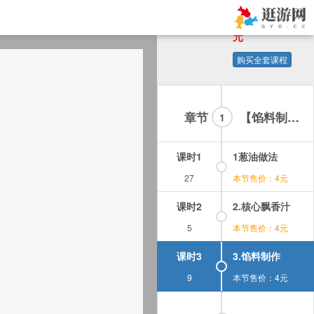
商用
24.00
全套售价：
元
购买全套课程
章节
【馅料制作】
1
课时1
1葱油做法
27
本节售价：4元
课时2
2.核心飘香汁
5
本节售价：4元
课时3
3.馅料制作
9
本节售价：4元