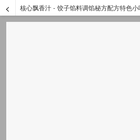
<
核心飘香汁 - 饺子馅料调馅秘方配方特色