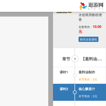
饺子馅料调馅秘
方配方特色小吃
技术配方喜家德
水饺商用教程增
香
10.00
全套售价：
元
购买全套课程
章节
【葱料油.飘香汁---制作】
1
课时1
葱料油制作
本节售价：2元
课时2
核心飘香汁
本节售价：2元