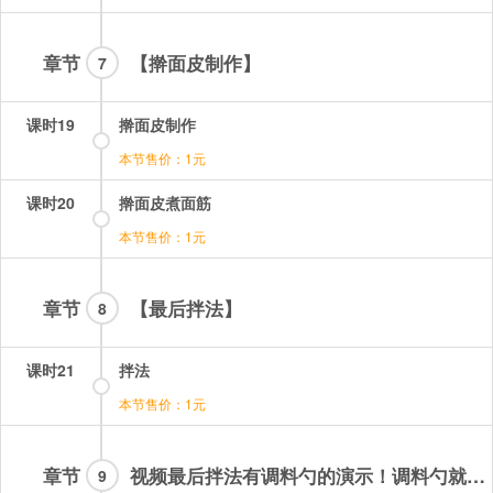
章节
【擀面皮制作】
7
课时19
擀面皮制作
本节售价：1元
课时20
擀面皮煮面筋
本节售价：1元
章节
【最后拌法】
8
课时21
拌法
本节售价：1元
章节
视频最后拌法有调料勺的演示！调料勺就是普通的调料勺或火锅勺子，直径大概六厘米深度2厘米各种调料按照体积
9