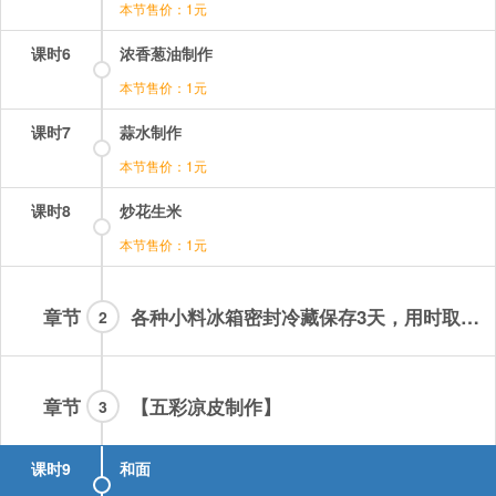
本节售价：1元
课时6
浓香葱油制作
本节售价：1元
课时7
蒜水制作
本节售价：1元
课时8
炒花生米
本节售价：1元
章节
各种小料冰箱密封冷藏保存3天，用时取用出一部分，大蒜水当天用完，麻酱当天用完！！！
2
章节
【五彩凉皮制作】
3
课时9
和面