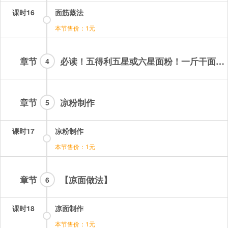
课时16
面筋蒸法
本节售价：1元
章节
必读！五得利五星或六星面粉！一斤干面粉，充分洗面，充分沉淀，然后倒出多余清水，最后剩下的面浆不能超过2.5斤，要保证每个步骤充分完成，高筋面粉，蒸制时间1.5-2分钟严控，中途不要打开盖子，各个步骤不要估算！必须精准！
4
章节
凉粉制作
5
课时17
凉粉制作
本节售价：1元
章节
【凉面做法】
6
课时18
凉面制作
本节售价：1元