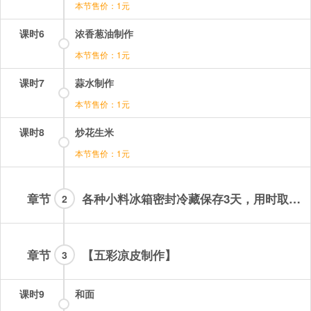
本节售价：1元
课时6
浓香葱油制作
本节售价：1元
课时7
蒜水制作
本节售价：1元
课时8
炒花生米
本节售价：1元
章节
各种小料冰箱密封冷藏保存3天，用时取用出一部分，大蒜水当天用完，麻酱当天用完！！！
2
章节
【五彩凉皮制作】
3
课时9
和面