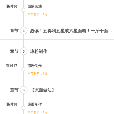
课时16
面筋蒸法
本节售价：1元
章节
必读！五得利五星或六星面粉！一斤干面粉，充分洗面，充分沉淀，然后倒出多余清水，最后剩下的面浆不能超过2.5斤，要保证每个步骤充分完成，高筋面粉，蒸制时间1.5-2分钟严控，中途不要打开盖子，各个步骤不要估算！必须精准！
4
章节
凉粉制作
5
课时17
凉粉制作
本节售价：1元
章节
【凉面做法】
6
课时18
凉面制作
本节售价：1元