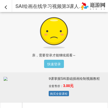
<
SAI绘画在线学习视频第3课人物的上色方法.mp4 - 9课掌握SAI基础插画绘制视频教程
亲，需要登录才能继续观看～
快速登录
9课掌握SAI基础插画绘制视频教程
3.00元
全套售价：
购买全套课程