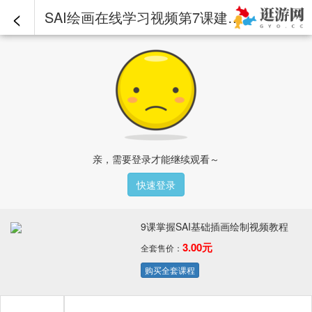
<
SAI绘画在线学习视频第7课建筑物的绘制方法.mp4 - 9课掌握SAI基础插画绘制视频教程
亲，需要登录才能继续观看～
快速登录
9课掌握SAI基础插画绘制视频教程
3.00元
全套售价：
购买全套课程